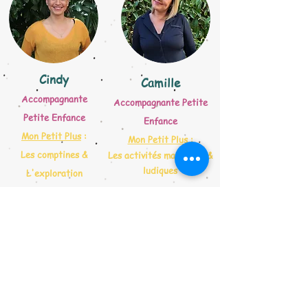
Cindy
Camille
Accompagnante
Accompagnante Petite
Petite Enfance
Enfance
Mon Petit Plus
:
Mon Petit Plus
:
Les comptines &
Les activités manuelles &
ludiques
L'exploration
​Amandine
Lucie